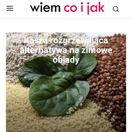
Kasza rozgrzewająca
alternatywa na zimowe
obiady