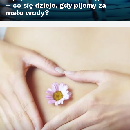
– co się dzieje, gdy pijemy za
mało wody?