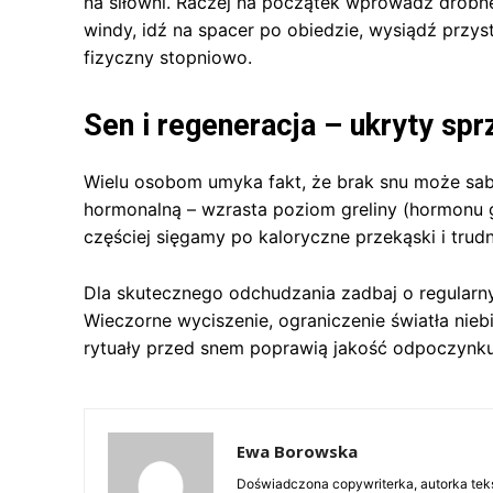
na siłowni. Raczej na początek wprowadź drobne
windy, idź na spacer po obiedzie, wysiądź przys
fizyczny stopniowo.
Sen i regeneracja – ukryty sp
Wielu osobom umyka fakt, że brak snu może sa
hormonalną – wzrasta poziom greliny (hormonu g
częściej sięgamy po kaloryczne przekąski i trudn
Dla skutecznego odchudzania zadbaj o regularny
Wieczorne wyciszenie, ograniczenie światła nieb
rytuały przed snem poprawią jakość odpoczynku
Ewa Borowska
Doświadczona copywriterka, autorka teks