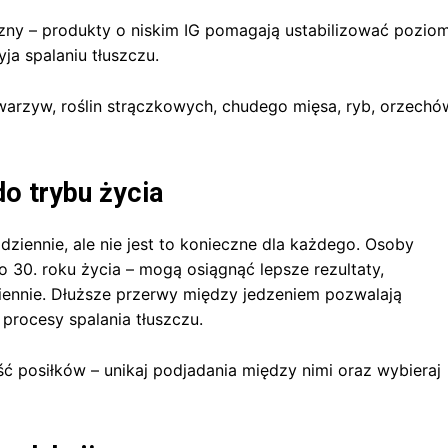
czny – produkty o niskim IG pomagają ustabilizować pozio
ja spalaniu tłuszczu.
warzyw, roślin strączkowych, chudego mięsa, ryb, orzechó
o trybu życia
ziennie, ale nie jest to konieczne dla każdego. Osoby
 30. roku życia – mogą osiągnąć lepsze rezultaty,
iennie. Dłuższe przerwy między jedzeniem pozwalają
 procesy spalania tłuszczu.
ść posiłków – unikaj podjadania między nimi oraz wybieraj