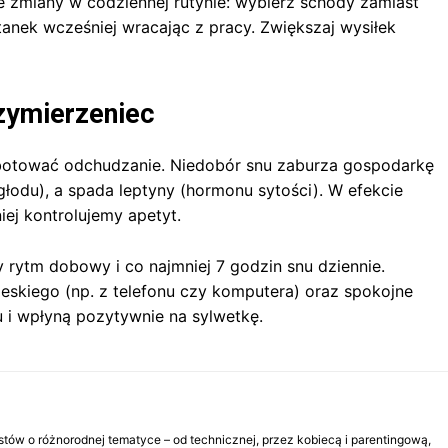
 zmiany w codziennej rutynie: wybierz schody zamiast
tanek wcześniej wracając z pracy. Zwiększaj wysiłek
rzymierzeniec
botować odchudzanie. Niedobór snu zaburza gospodarkę
łodu), a spada leptyny (hormonu sytości). W efekcie
iej kontrolujemy apetyt.
 rytm dobowy i co najmniej 7 godzin snu dziennie.
ieskiego (np. z telefonu czy komputera) oraz spokojne
 i wpłyną pozytywnie na sylwetkę.
tów o różnorodnej tematyce – od technicznej, przez kobiecą i parentingową,