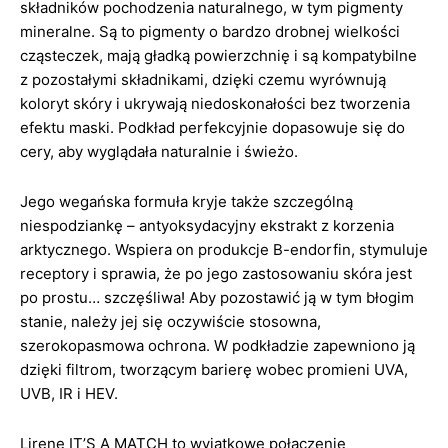
składników pochodzenia naturalnego, w tym pigmenty
mineralne. Są to pigmenty o bardzo drobnej wielkości
cząsteczek, mają gładką powierzchnię i są kompatybilne
z pozostałymi składnikami, dzięki czemu wyrównują
koloryt skóry i ukrywają niedoskonałości bez tworzenia
efektu maski. Podkład perfekcyjnie dopasowuje się do
cery, aby wyglądała naturalnie i świeżo.
Jego wegańska formuła kryje także szczególną
niespodziankę – antyoksydacyjny ekstrakt z korzenia
arktycznego. Wspiera on produkcje B-endorfin, stymuluje
receptory i sprawia, że po jego zastosowaniu skóra jest
po prostu… szczęśliwa! Aby pozostawić ją w tym błogim
stanie, należy jej się oczywiście stosowna,
szerokopasmowa ochrona. W podkładzie zapewniono ją
dzięki filtrom, tworzącym barierę wobec promieni UVA,
UVB, IR i HEV.
Lirene IT’S A MATCH to wyjątkowe połączenie