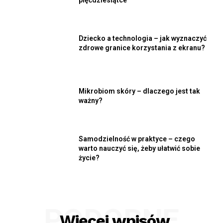
pięćdziesiątce
Dziecko a technologia – jak wyznaczyć
zdrowe granice korzystania z ekranu?
Mikrobiom skóry – dlaczego jest tak
ważny?
Samodzielność w praktyce – czego
warto nauczyć się, żeby ułatwić sobie
życie?
PODOBNE
Więcej wpisów