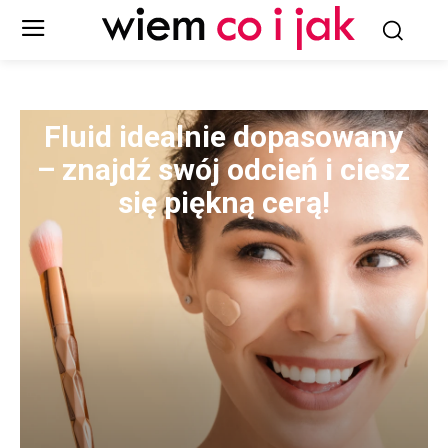
Fluid idealnie dopasowany
– znajdź swój odcień i ciesz
się piękną cerą!