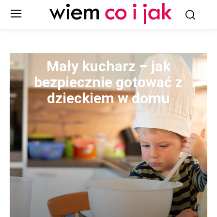
Mały kucharz – jak
bezpiecznie gotować z
dzieckiem w domu