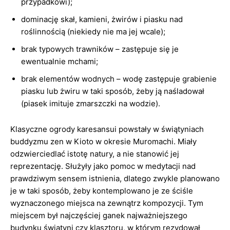
przypadkowi);
dominację skał, kamieni, żwirów i piasku nad
roślinnością (niekiedy nie ma jej wcale);
brak typowych trawników – zastępuje się je
ewentualnie mchami;
brak elementów wodnych – wodę zastępuje grabienie
piasku lub żwiru w taki sposób, żeby ją naśladował
(piasek imituje zmarszczki na wodzie).
Klasyczne ogrody karesansui powstały w świątyniach
buddyzmu zen w Kioto w okresie Muromachi. Miały
odzwierciedlać istotę natury, a nie stanowić jej
reprezentację. Służyły jako pomoc w medytacji nad
prawdziwym sensem istnienia, dlatego zwykle planowano
je w taki sposób, żeby kontemplowano je ze ściśle
wyznaczonego miejsca na zewnątrz kompozycji. Tym
miejscem był najczęściej ganek najważniejszego
budynku świątyni czy klasztoru, w którym rezydował