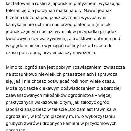
kształtowania roślin z japońskim pietyzmem, wykazując
tolerancję dla poczynań matki natury. Nawet jednak
flizelina ułożona pod płaszczyznami wysypanymi
kamykami nie uchroni nas przed pieleniem (nie tak
jednak częstym i uciążliwym jak w przypadku grządek
kwiatowych czy warzywnych), a troskliwie dobrane pod
względem niskich wymagań rośliny też od czasu do
czasu potrzebują przycięcia czy nawożenia.
Mimo to, ogród zen jest dobrym rozwiązaniem, zwłaszcza
na stosunkowo niewielkich przestrzeniach i sprawdza
się, jeśli nie chcesz poświęcać roślinom wiele czasu.
Może być także ciekawym doświadczeniem dla bardziej
zaawansowanych miłośników ogrodnictwa – więcej
praktycznych wskazówek o tym, jak założyć ogród
japoński znajdziesz w tekście „Co zamiast trawnika w
ogrodzie?”, w którym piszemy m. in. o wykorzystaniu
grubych żwirów i drobnych kamieni w przydomowych
ogrodach.