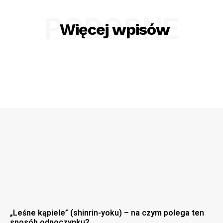
PODOBNE
Więcej wpisów
„Leśne kąpiele” (shinrin-yoku) – na czym polega ten
sposób odpoczynku?