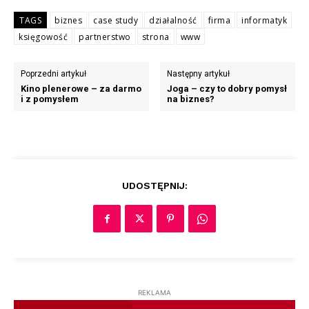
TAGS
biznes
case study
działalność
firma
informatyk
księgowość
partnerstwo
strona
www
Poprzedni artykuł
Następny artykuł
Kino plenerowe – za darmo
Joga – czy to dobry pomysł
i z pomysłem
na biznes?
UDOSTĘPNIJ:
REKLAMA