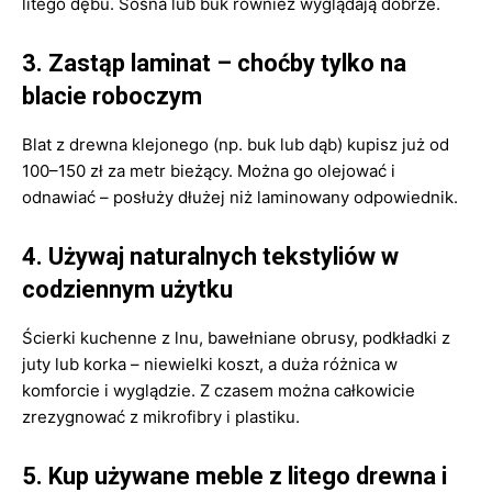
litego dębu. Sosna lub buk również wyglądają dobrze.
3. Zastąp laminat – choćby tylko na
blacie roboczym
Blat z drewna klejonego (np. buk lub dąb) kupisz już od
100–150 zł za metr bieżący. Można go olejować i
odnawiać – posłuży dłużej niż laminowany odpowiednik.
4. Używaj naturalnych tekstyliów w
codziennym użytku
Ścierki kuchenne z lnu, bawełniane obrusy, podkładki z
juty lub korka – niewielki koszt, a duża różnica w
komforcie i wyglądzie. Z czasem można całkowicie
zrezygnować z mikrofibry i plastiku.
5. Kup używane meble z litego drewna i