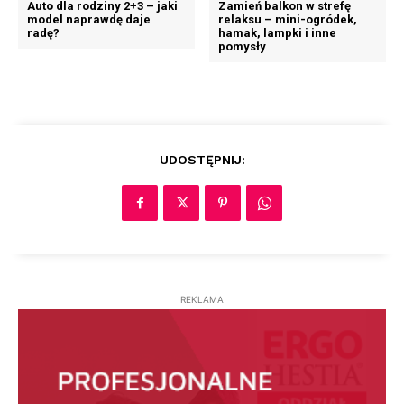
Auto dla rodziny 2+3 – jaki
Zamień balkon w strefę
model naprawdę daje
relaksu – mini-ogródek,
radę?
hamak, lampki i inne
pomysły
UDOSTĘPNIJ:
REKLAMA