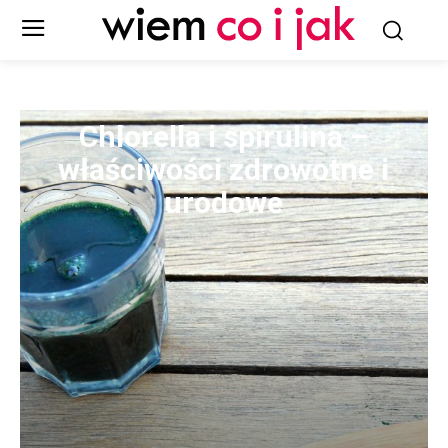
Chlorella i spirulina –
właściwości zdrowotne i
urodowe