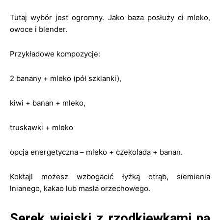
Tutaj wybór jest ogromny. Jako baza posłuży ci mleko,
owoce i blender.
Przykładowe kompozycje:
2 banany + mleko (pół szklanki),
kiwi + banan + mleko,
truskawki + mleko
opcja energetyczna – mleko + czekolada + banan.
Koktajl możesz wzbogacić łyżką otrąb, siemienia
lnianego, kakao lub masła orzechowego.
Serek wiejski z rzodkiewkami na