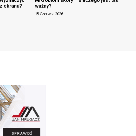
k wyznaczyć
Mikrobiom skóry – dlaczego jest tak
 z ekranu?
ważny?
15 Czerwca 2026