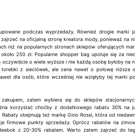
upowane podczas wyprzedaży. Również drogie marki j
zajrzeć na oficjalną stronę kreatora mody, ponieważ na ni
ch niż na popularnych stronach sklepów oferujących mar
koło 250 zł. Popularne shopper bag upoluje się za nie
 oczywiście o wiele wyższe i nie każdą osobę byłoby na n
 torebki z sieciówek, ale cena nawet o połowę niższa 
nawet dla osób, które wcześniej nie wzięłyby tej marki p
 zakupem, zatem wybiera się do sklepów stacjonarnyc
na korzystać choćby z dodatkowego rabatu 30% na j
 Rabaty obejmują też markę Gino Rossi, która od niedaw
oje firmowe punkty sprzedaży. Oprócz rabatów na zimo
eebok z 20-30% rabatem. Warto zatem zajrzeć do te