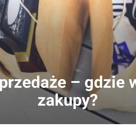
rzedaże – gdzie w
zakupy?