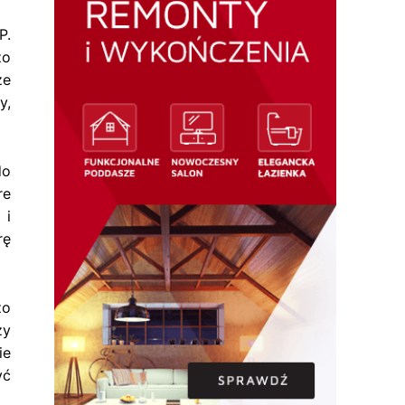
P.
zo
ze
y,
do
re
 i
rę
zo
zy
ie
yć