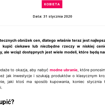
KOBIETA
Data:
31 stycznia 2020
ecznych obniżek cen, dlatego właśnie teraz jest najleps
upić ciekawe lub niezbędne rzeczy w niskiej ceni
y, ale wciąż dostępnych jest wiele modeli, które będą n
edaże to okazja, aby nabyć
modne ubranie
, które ponosi
zież jak inwestycje i szukają produktów o klasycznym kro
żnie, jaki ktoś ma sposób kupowania, koniec stycznia 
i.
upić?