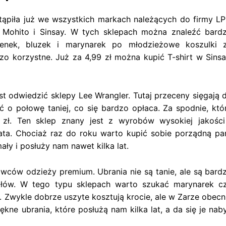
tąpiła już we wszystkich markach należących do firmy LP
 Mohito i Sinsay. W tych sklepach można znaleźć bard
ienek, bluzek i marynarek po młodzieżowe koszulki 
o korzystne. Już za 4,99 zł można kupić T-shirt w Sinsa
st odwiedzić sklepy Lee Wrangler. Tutaj przeceny sięgają 
o połowę taniej, co się bardzo opłaca. Za spodnie, któ
 zł. Ten sklep znany jest z wyrobów wysokiej jakości
ata. Chociaż raz do roku warto kupić sobie porządną pa
ały i posłuży nam nawet kilka lat.
wców odzieży premium. Ubrania nie są tanie, ale są bard
ałów. W tego typu sklepach warto szukać marynarek c
 Zwykle dobrze uszyte kosztują krocie, ale w Zarze obecn
kne ubrania, które posłużą nam kilka lat, a da się je nab