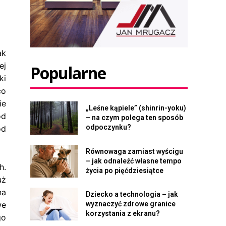
ak
ej
Popularne
ki
co
ie
„Leśne kąpiele” (shinrin-yoku)
od
– na czym polega ten sposób
odpoczynku?
od
Równowaga zamiast wyścigu
– jak odnaleźć własne tempo
h.
życia po pięćdziesiątce
uż
na
Dziecko a technologia – jak
we
wyznaczyć zdrowe granice
korzystania z ekranu?
go