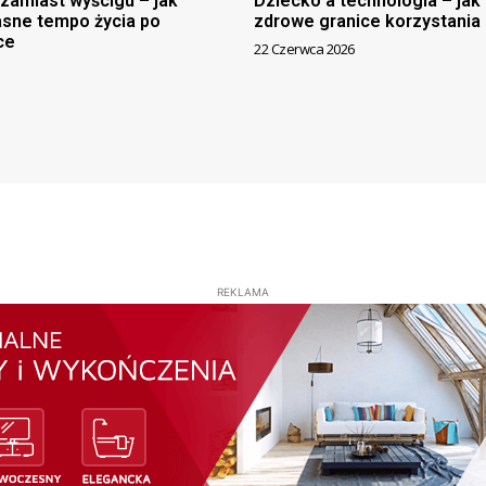
amiast wyścigu – jak
Dziecko a technologia – ja
asne tempo życia po
zdrowe granice korzystania
ce
22 Czerwca 2026
REKLAMA