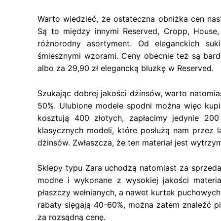
Warto wiedzieć, że ostateczna obniżka cen nas
Są to między innymi Reserved, Cropp, House,
różnorodny asortyment. Od eleganckich suk
śmiesznymi wzorami. Ceny obecnie też są bardz
albo za 29,90 zł elegancką bluzkę w Reserved.
Szukając dobrej jakości dżinsów, warto natomia
50%. Ulubione modele spodni można więc kupić 
kosztują 400 złotych, zapłacimy jedynie 200
klasycznych modeli, które posłużą nam przez l
dżinsów. Zwłaszcza, że ten materiał jest wytrzym
Sklepy typu Zara uchodzą natomiast za sprzeda
modne i wykonane z wysokiej jakości materi
płaszczy wełnianych, a nawet kurtek puchowych.
rabaty sięgają 40-60%, można zatem znaleźć pię
za rozsądną cenę.