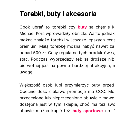
Torebki, buty i akcesoria
Obok ubrań to torebki czy
buty
są chętnie k
Michael Kors wprowadziły obniżki. Warto jednak 
można znaleźć torebki w jeszcze lepszych cena
premium. Małą torebkę można nabyć nawet za o
ponad 500 zł. Ceny regularne tych produktów są
stać. Podczas wyprzedaży też są droższe niż
pierwotnej jest na pewno bardziej atrakcyjna, 
uwagę.
Większość osób lubi przymierzyć buty przed
Obecnie dość ciekawe promocje ma CCC. Moż
przecenione lub nieprzecenione obuwie zimowe.
dostępna jest w tym sklepie, choć ma też sw
obuwie można kupić też
buty sportowe
np. R