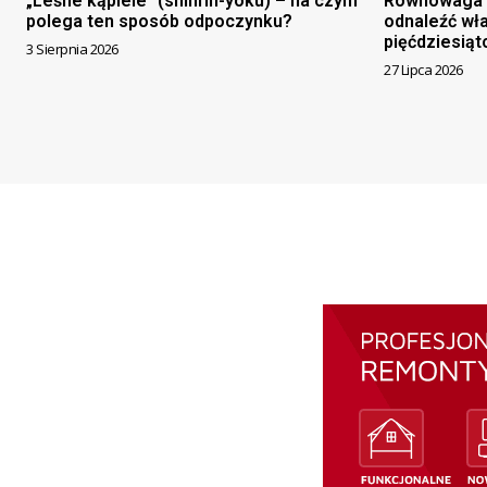
„Leśne kąpiele” (shinrin-yoku) – na czym
Równowaga z
polega ten sposób odpoczynku?
odnaleźć wł
pięćdziesiąt
3 Sierpnia 2026
27 Lipca 2026