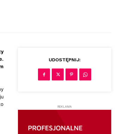
zy
e.
UDOSTĘPNIJ:
am
my
ju
to
REKLAMA