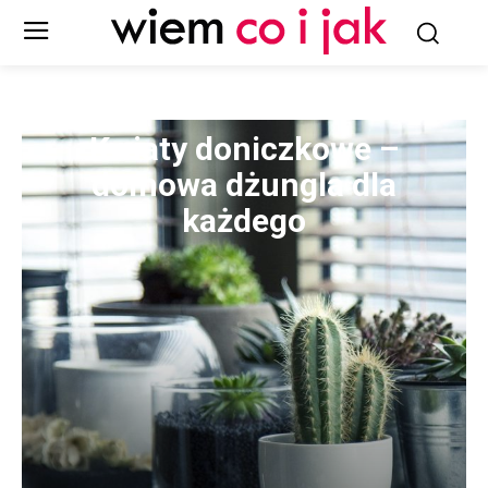
Kwiaty doniczkowe –
domowa dżungla dla
każdego