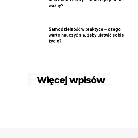
ważny?
Samodzielność w praktyce – czego
warto nauczyć się, żeby ułatwić sobie
życie?
PODOBNE
Więcej wpisów