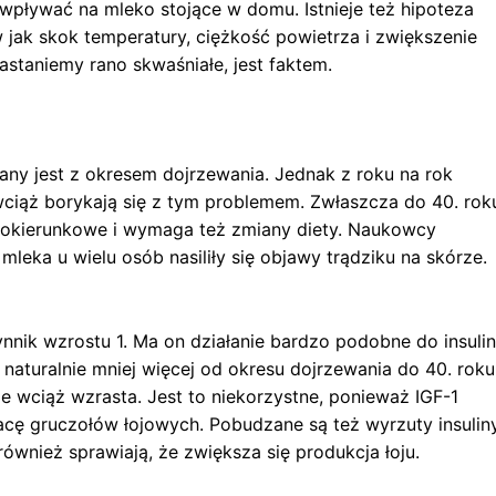
pływać na mleko stojące w domu. Istnieje też hipoteza
jak skok temperatury, ciężkość powietrza i zwiększenie
astaniemy rano skwaśniałe, jest faktem.
ny jest z okresem dojrzewania. Jednak z roku na rok
 wciąż borykają się z tym problemem. Zwłaszcza do 40. rok
wielokierunkowe i wymaga też zmiany diety. Naukowcy
eka u wielu osób nasiliły się objawy trądziku na skórze.
nnik wzrostu 1. Ma on działanie bardzo podobne do insulin
naturalnie mniej więcej od okresu dojrzewania do 40. roku
ie wciąż wzrasta. Jest to niekorzystne, ponieważ IGF-1
cę gruczołów łojowych. Pobudzane są też wyrzuty insuliny
ównież sprawiają, że zwiększa się produkcja łoju.