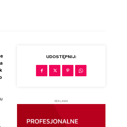
ne
UDOSTĘPNIJ:
ia
k
o
iu
REKLAMA