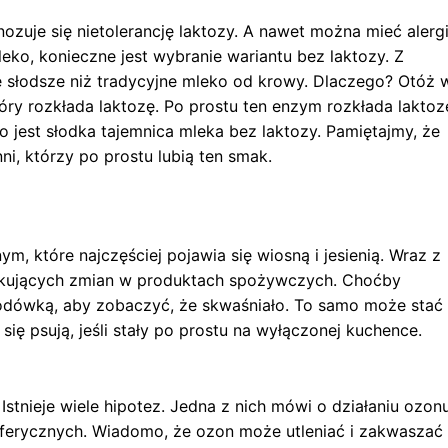
gnozuje się nietolerancję laktozy. A nawet można mieć alerg
leko, konieczne jest wybranie wariantu bez laktozy. Z
e słodsze niż tradycyjne mleko od krowy. Dlaczego? Otóż 
óry rozkłada laktozę. Po prostu ten enzym rozkłada laktoz
to jest słodka tajemnica mleka bez laktozy. Pamiętajmy, że
nni, którzy po prostu lubią ten smak.
, które najczęściej pojawia się wiosną i jesienią. Wraz z
kujących zmian w produktach spożywczych. Choćby
lodówką, aby zobaczyć, że skwaśniało. To samo może stać
się psują, jeśli stały po prostu na wyłączonej kuchence.
Istnieje wiele hipotez. Jedna z nich mówi o działaniu ozonu
ferycznych. Wiadomo, że ozon może utleniać i zakwaszać