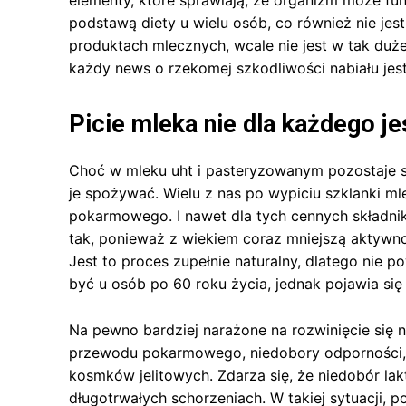
elementy, które sprawiają, że organizm może fu
podstawą diety u wielu osób, co również nie jest
produktach mlecznych, wcale nie jest w tak dużej
każdy news o rzekomej szkodliwości nabiału jes
Picie mleka nie dla każdego j
Choć w mleku uht i pasteryzowanym pozostaje 
je spożywać. Wielu z nas po wypiciu szklanki m
pokarmowego. I nawet dla tych cennych składnik
tak, ponieważ z wiekiem coraz mniejszą aktywno
Jest to proces zupełnie naturalny, dlatego nie p
być u osób po 60 roku życia, jednak pojawia się
Na pewno bardziej narażone na rozwinięcie się 
przewodu pokarmowego, niedobory odporności, in
kosmków jelitowych. Zdarza się, że niedobór la
długotrwałych schorzeniach. W takiej sytuacji, 