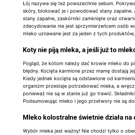
Łój nazywa się też powszechnie sebum. Pokrywa
skóry, blokować je i powodować stany zapalne. 
stany zapalne, zaskórniki zamknięte oraz otwa
zdecydowanie nie jest sprzymierzeńcem osób wa
mleko uznawane jest za jeden z tych produktów,
Koty nie piją mleka, a jeśli już to m
Pogląd, że kotom należy dać krowie mleko do pic
błędny. Kocięta karmione przez mamę dostają jej 
Kiedy jednak kocięta są odstawione od karmienia
organizm przestaje potrzebować mleka, a wręcz 
ponieważ nie są w stanie już go trawić. Składnik
Podsumowując mleko i jego przetwory nie są d
Mleko kolostralne świetnie działa na
Wybór mleka jest ważny! Nie chodzi tylko o obe