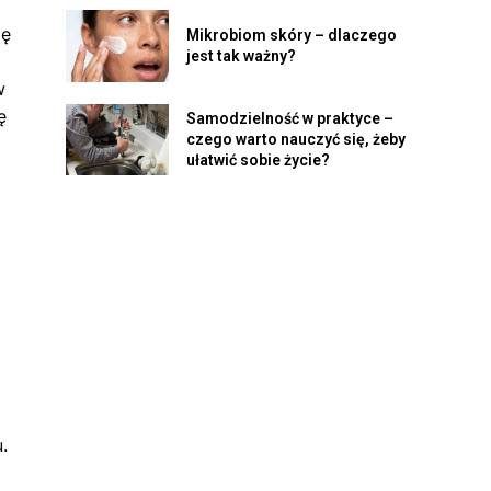
ię
Mikrobiom skóry – dlaczego
jest tak ważny?
w
ę
Samodzielność w praktyce –
czego warto nauczyć się, żeby
ułatwić sobie życie?
.