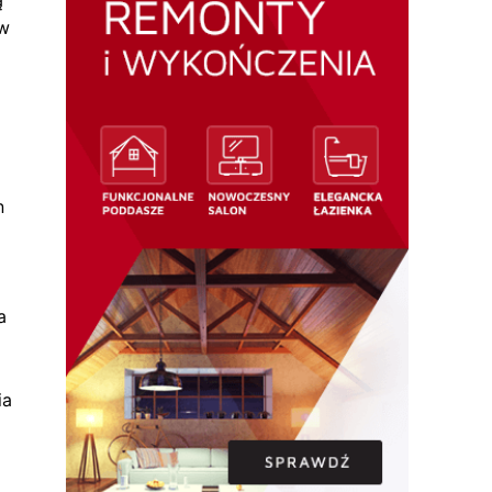
ą
 w
n
a
ia