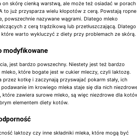
 on skórę cienką warstwą, ale może też osiadać w porach
A to już przysparza wielu kłopotów z cerą. Powstają ropne
rte, powszechnie nazywane wągrami. Dlatego mleko
lczących z cerą trądzikową lub przetłuszczającą. Dlatego
 które warto wykluczyć z diety przy problemach ze skórą.
leko modyfikowane
ia, jest bardzo powszechny. Niestety jest też bardzo
mleko, które bogate jest w cukier mleczy, czyli laktozę.
 przez kotkę i zaczynają przyswajać pokarm stały, ich
podawanie im krowiego mleka staje się dla nich niezdrowe
i, które zawiera surowe mleko, są więc niezdrowe dla kotó
obrym elementem diety kotów.
 odporność
cność laktozy czy inne składniki mleka, które mogą być