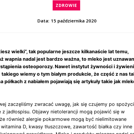
ZDROWIE
Data:
15 października 2020
esz wielki”, tak popularne jeszcze kilkanaście lat temu,
daż wapnia nadal jest bardzo ważna, to mleko jest uznawa
tąpienia osteoporozy. Nawet instytut żywności i żywien
 takiego wiemy o tym białym produkcie, że część z nas ta
 półkach z nabiałem pojawiają się artykuły takie jak mlek
ej zaczęliśmy zwracać uwagę, jak się czujemy po spożyc
 z jadłospisu. Objawy nietolerancji mogą pojawić się w
e również alergie pokarmowe mogą być nielimitowane
n witamina D, kwasy tłuszczowe, zawartość białka czy inne