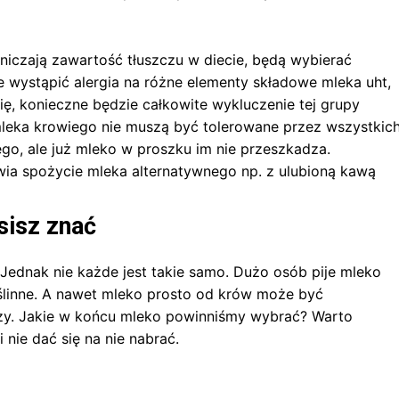
niczają zawartość tłuszczu w diecie, będą wybierać
e wystąpić alergia na różne elementy składowe mleka uht,
ię, konieczne będzie całkowite wykluczenie tej grupy
mleka krowiego nie muszą być tolerowane przez wszystkich
ego, ale już mleko w proszku im nie przeszkadza.
liwia spożycie mleka alternatywnego np. z ulubioną kawą
sisz znać
ednak nie każde jest takie samo. Dużo osób pije mleko
oślinne. A nawet mleko prosto od krów może być
zy. Jakie w końcu mleko powinniśmy wybrać? Warto
 nie dać się na nie nabrać.