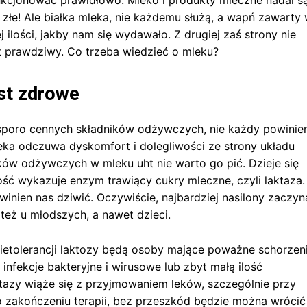
nkcjonować prawidłowo. Mleko i produkty mleczne nadal s
 złe! Ale białka mleka, nie każdemu służą, a wapń zawarty
 ilości, jakby nam się wydawało. Z drugiej zaś strony nie
t prawdziwy. Co trzeba wiedzieć o mleku?
est zdrowe
sporo cennych składników odżywczych, nie każdy powinie
leka odczuwa dyskomfort i dolegliwości ze strony układu
ów odżywczych w mleku uht nie warto go pić. Dzieje się
ść wykazuje enzym trawiący cukry mleczne, czyli laktaza.
owinien nas dziwić. Oczywiście, najbardziej nasilony zaczyn
 też u młodszych, a nawet dzieci.
nietolerancji laktozy będą osoby mające poważne schorzen
fekcje bakteryjne i wirusowe lub zbyt małą ilość
ktazy wiąże się z przyjmowaniem leków, szczególnie przy
po zakończeniu terapii, bez przeszkód będzie można wrócić