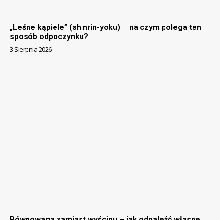
„Leśne kąpiele” (shinrin-yoku) – na czym polega ten
sposób odpoczynku?
3 Sierpnia 2026
Równowaga zamiast wyścigu – jak odnaleźć własne