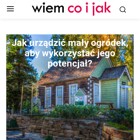
Jak urządzić mały ogródek,
aby wykorzystać jego
potencjał?