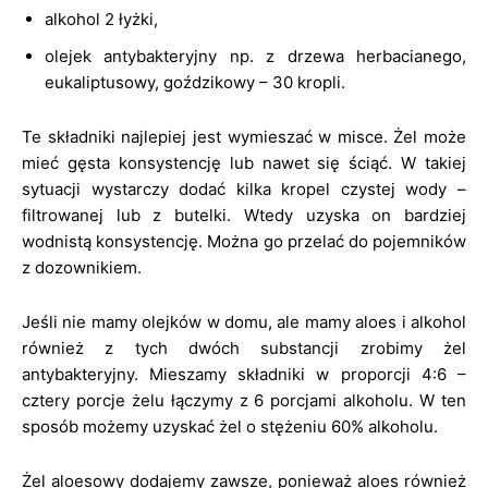
alkohol 2 łyżki,
olejek antybakteryjny np. z drzewa herbacianego,
eukaliptusowy, goździkowy – 30 kropli.
Te składniki najlepiej jest wymieszać w misce. Żel może
mieć gęsta konsystencję lub nawet się ściąć. W takiej
sytuacji wystarczy dodać kilka kropel czystej wody –
filtrowanej lub z butelki. Wtedy uzyska on bardziej
wodnistą konsystencję. Można go przelać do pojemników
z dozownikiem.
Jeśli nie mamy olejków w domu, ale mamy aloes i alkohol
również z tych dwóch substancji zrobimy żel
antybakteryjny. Mieszamy składniki w proporcji 4:6 –
cztery porcje żelu łączymy z 6 porcjami alkoholu. W ten
sposób możemy uzyskać żel o stężeniu 60% alkoholu.
Żel aloesowy dodajemy zawsze, ponieważ aloes również